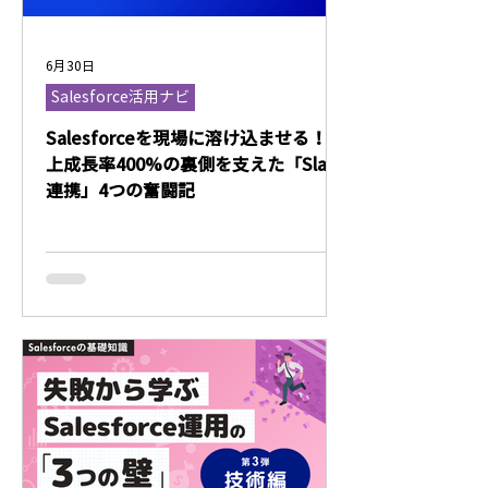
6月30日
Salesforce活用ナビ
Salesforceを現場に溶け込ませる！売
上成長率400%の裏側を支えた「Slack
連携」4つの奮闘記