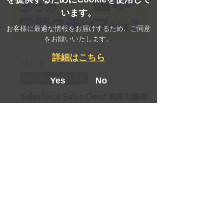
います。
お客様に最適な情報をお届けするため、ご同意
をお願いいたします。
詳細はこちら
1月13日
Salesforce活用ナビ
Yes
No
Salesforce Sales Cloud 実務力獲得に
向けた3つの学習ステップ｜導入後の
壁を乗り越える