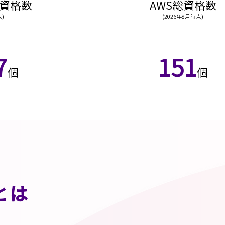
e総資格数
​AWS総資格数
点)
(2026年8月時点)
7
151
個
個
とは