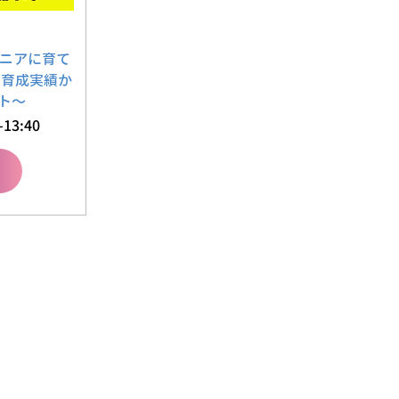
ンジニアに育て
の育成実績か
ト～
13:40