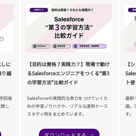
化しに
【目的は資格？実践力？】現場で動け
【シ
乗り越
るSalesforceエンジニアをつくる“第3
Sal
の学習方法”比較ガイド
ト使
字回復
Salesforceの実践的な実力をつけていくた
最新
公開し
めの学習ノウハウや、リアルな運用ケース
選。
スタディ例をまとめています。
す。
ダウンロードする