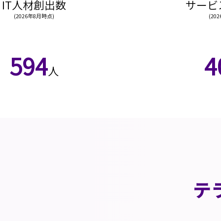
​IT人材創出数
​サー
(2026年8月時点)
(20
594
4
人
​