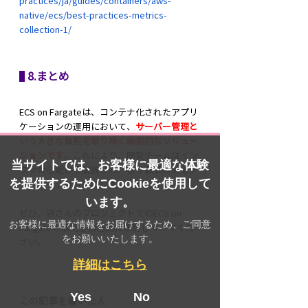
practices/ja/guides/containers/aws-
native/ecs/best-practices-metrics-
collection-1/
 8.まとめ
ECS on Fargateは、コンテナ化されたアプリ
ケーションの運用において、
サーバー管理と
いう大きな負担を取り除く画期的なソリュー
ションです。
これにより、開発チームはイン
当サイトでは、お客様に最適な体験
フラの心配から解放され、より価値のあるア
を提供するためにCookieを使用して
プリケーション開発に集中できます。
います。
ぜひ、皆さんのプロジェクトでのECS on 
お客様に最適な情報をお届けするため、ご同意
Fargateの活用を積極的に検討してみてくだ
をお願いいたします。
さい。
詳細はこちら
Yes
No
この記事を書いた人