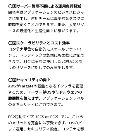
⭕
1️⃣サーバー管理不要による運用負荷軽減
開発者はアプリケーションのビジネスロジッ
クに集中し、運用チームは戦略的なタスクに
時間を割くことができます。また、人的リソ
ースの最適化と生産性向上に繋がります。
⭕2️⃣スケーラビリティとコスト効率
コンテナ単位
で自動的にスケールアウト/イ
ンし、トラフィックの急増にも柔軟に対応で
きます。料金は実際に使用したvCPUとメモ
リのリソースに対してのみ発生します。
⭕3️⃣セキュリティの向上
AWSがFargateの基盤となるインフラを管理
するため、
ユーザーはOSやミドルウェアの
脆弱性を気にせず、
アプリケーションレベル
のセキュリティに注力できます。
EC2起動タイプ（ECS on EC2）では、これら
のメリットを完全には享受できず、OSのパ
ッチ適用、セキュリティ設定、コンテナを稼