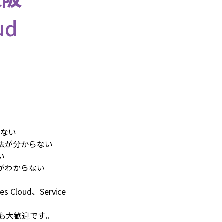
ud
らない
法が分からない
い
がわからない
ud、Service 
も大歓迎です。