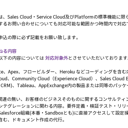
ales Cloud・Service Cloud及びPlatformの標準機
するお問い合わせについても対応可能な範囲かつ時間内で対応
申込の際に必ず記載をお願い致します。
ねる内容
以下の内容については 
対応対象外
とさせていただいております
orce、Apex、フロービルダー、Heroku などコーディングを含む内
d、Community Cloud（Experience Cloud）、Sales Cloud Ein
ableau CRM)、Tableau、AppExchange内の製品または同等
e製品と関連の無い、お客様のビジネスそのものに関するコンサルティ
ンテグレーションに関わる内容。要件定義・検証テスト・リリ
lesforce組織(本番・Sandboxとも)に直接アクセスして設
含む、ドキュメント作成の代行。