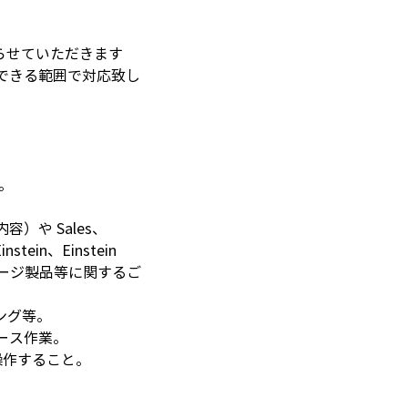
能に限らせていただきます
できる範囲で対応致し
。
容）や Sales、
stein、Einstein 
のパッケージ製品等に関するご
ング等。
ース作業。
定操作すること。