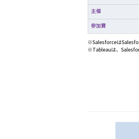
主催
参加費
※SalesforceはSales
※Tableauは、Salesf