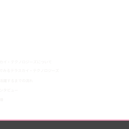
情報
カイ・テクノロジーズについて
でみるテラスカイ・テクノロジーズ
活躍するまでの流れ
ンタビュー
項
概要