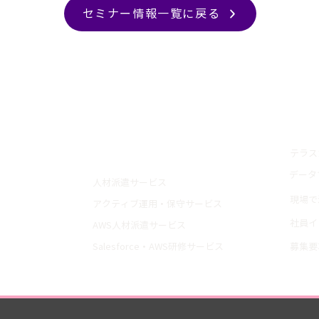
セミナー情報一覧に戻る
トップ
採用
テラス
サービス紹介
データ
人材派遣サービス
現場で
アクティブ運用・保守サービス
社員イ
AWS人材派遣サービス
Salesforce・AWS研修サービス
募集要
導入事例
会社