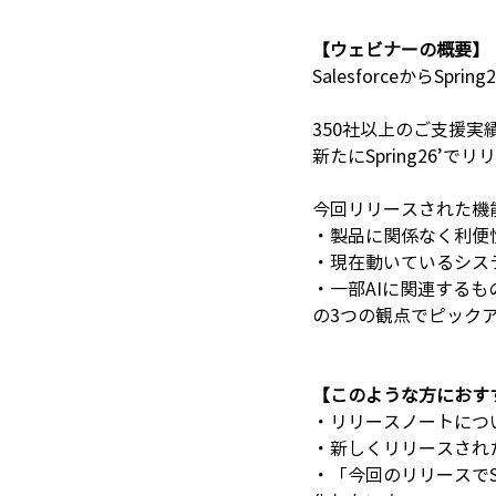
【ウェビナーの概要】
SalesforceからSp
350社以上のご支援
新たにSpring26
今回リリースされた機
・製品に関係なく利便
・現在動いているシス
・一部AIに関連するも
の3つの観点でピック
【このような方におす
・リリースノートにつ
・新しくリリースされ
・「今回のリリースでS