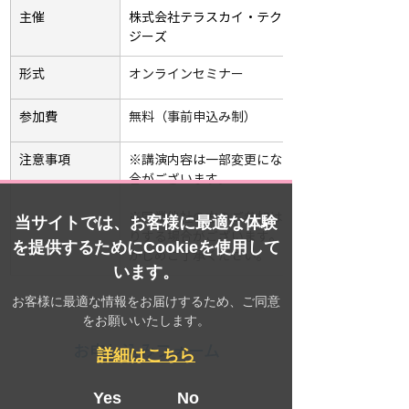
主催
株式会社テラスカイ・テクノロ
ジーズ
形式
オンラインセミナー
参加費
無料（事前申込み制）
注意事項
※講演内容は一部変更になる場
合がございます。
※同業他社の方のご参加はお断
当サイトでは、お客様に最適な体験
りする場合がございます。あら
を提供するためにCookieを使用して
かじめご了承ください。
います。
お客様に最適な情報をお届けするため、ご同意
をお願いいたします。
お申し込みフォーム
詳細はこちら
Yes
No