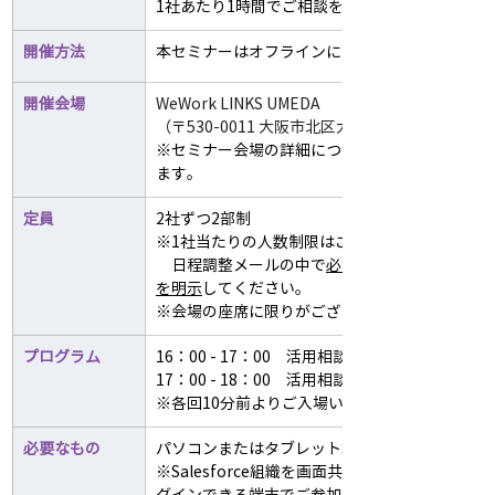
​1社あたり1時間でご相談を承らせていただきま
開催方法
本セミナーはオフラインにて実施いたします。
開催会場
WeWork LINKS UMEDA
（〒530-0011 大阪市北区大森町1-1 8F）
​※セミナー会場の詳細については、別途メール
ます。
定員
2社ずつ2部制
※1社当たりの人数制限はございませんが、
　日程調整メールの中で
必ず参加者様全員のメ
を明示
してください。
​※会場の座席に限りがございます。予めご了承
プログラム
16：00 - 17：00　活用相談室 1部開催
17：00 - 18：00　活用相談室 2部開催
​※各回10分前よりご入場いただけます。
必要なもの
パソコンまたはタブレット端末
​※Salesforce組織を画面共有される場合は、Sale