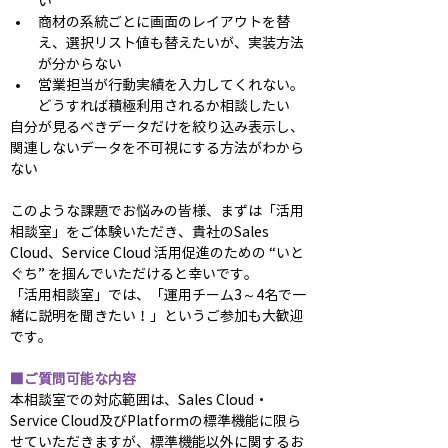
い
商材の系統ごとに画面のレイアウトを替
え、選択リスト値も替えたいが、実装方法
が分からない
営業担当が行動実績を入力してくれない。
どうすれば積極利用されるか相談したい
自分が見るべきデータだけを絞り込み表示し、
関連しないデータを不可視にする方法がわから
ない
このような課題でお悩みの皆様、まずは「活用
相談室」をご体験いただき、貴社のSales 
Cloud、Service Cloud 活用促進のための “いと
ぐち” を掴んでいただけると幸いです。
「活用相談室」では、「運用チーム3～4名で一
緒に説明を聞きたい！」というご参加も大歓迎
です。
■ご質問可能な内容
本相談室での対応範囲は、Sales Cloud・
Service Cloud及びPlatformの標準機能に限ら
せていただきますが、標準機能以外に関するお