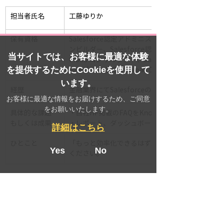
担当者氏名
工藤ゆりか
保有資格
Salesforce認定アドミニストレーター、Salesf
ンビルダー、Salesforce認定上級アドミニストレーター
当サイトでは、お客様に最適な体験
Cloud コンサルタント、Salesforce 認定 Agen
を提供するためにCookieを使用して
Salesforce 認定 Tableau Desktop 基礎
います。
経歴
金融業界にてSalesforceの運用保守、活用支
お客様に最適な情報をお届けするため、ご同意
をお願いいたします。
具体的な課題
・自社HP掲載のFAQをKnowledgeに集約し解
もしくは成果
・レポート、ダッシュボードの作成方法レクチ
詳細はこちら
ひとこと
「もっと効率化できるはず」と感じている箇所
Yes
No
ください。
担当者氏名
岡本穣
保有資格
Salesforce認定アドミニストレーター、Salesf