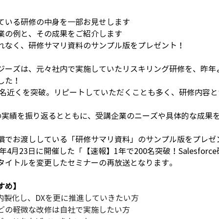
ている研修の中身を一部お見せします
業の例と、その成果をご紹介します
れなく、研修サマリ資料のサンプル版をプレゼント！
ジーズは、元々社内で実施していたリスキリング研修を、昨年
した！
00名近くを突破。リピートしていただくことも多く、研修内容
。
の実績を振り返るとともに、受講企業のニーズや具体的な成果
償でお渡ししている「研修サマリ資料」のサンプル版をプレゼ
年4月23日に開催した「【速報】1年で200名突破！Salesfor
タイトルを変更したセミナーの再放送となります。
すめ】
運用を内製化し、DXを更に推進していきたい方 
どの軽微な改修は自社で実施したい方 