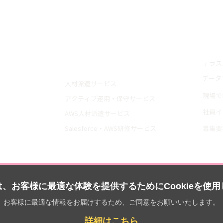
トップ
採用
テラス
サービス紹介
データ
人材派遣サービス
現場で
アクティブ運用・保守サービス
社員イ
AWS人材派遣サービス
Salesforce・AWS研修サービス
募集要
導入事例
会社
資料請求
ニュ
、お客様に最適な体験を提供するためにCookieを使
お客様に最適な情報をお届けするため、ご同意をお願いいたします。
お役立ち資料
お問
詳細はこちら