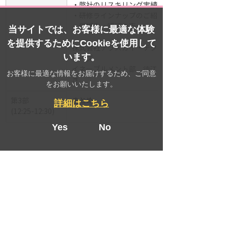
・弊社のリスキリング実績
・研修ラインナップのご紹介
・受講生・講師の声
当サイトでは、お客様に最適な体験
を提供するためにCookieを使用して
株式会社テラスカイ・テクノロ
います。
ジーズ　
イネーブルメント部　德江さつ
お客様に最適な情報をお届けするため、ご同意
き
をお願いいたします。
第3部
まとめ
詳細はこちら
(
12:25-12:30
)
Yes
No