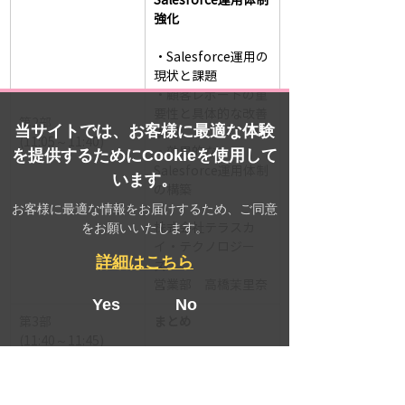
Salesforce運用体制
強化
・Salesforce運用の
現状と課題
・顧客レポートの重
要性と具体的な改善
第2部
当サイトでは、お客様に最適な体験
事例
(
11:05～11:40
)
・
効果的な
を提供するためにCookieを使用して
Salesforce運用体制
います。
の構築 
お客様に最適な情報をお届けするため、ご同意
をお願いいたします。
株式会社テラスカ
イ・テクノロジー
詳細はこちら
ズ　
営業部　高橋茉里奈
Yes
No
第3部
まとめ
(
11:40～11:45
)