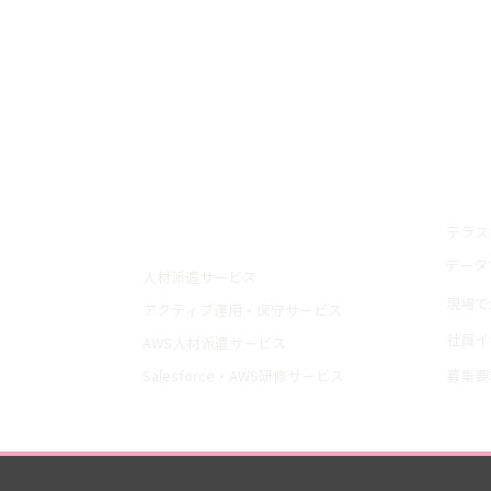
トップ
採用
テラス
サービス紹介
データ
人材派遣サービス
現場で
アクティブ運用・保守サービス
社員イ
AWS人材派遣サービス
Salesforce・AWS研修サービス
募集要
導入事例
会社